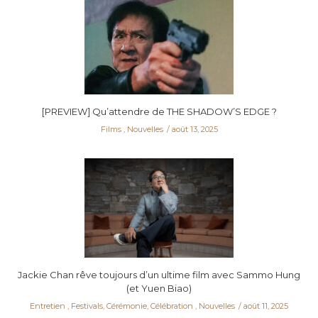
[PREVIEW] Qu’attendre de THE SHADOW’S EDGE ?
Films
,
Nouvelles
août 13, 2025
Jackie Chan rêve toujours d’un ultime film avec Sammo Hung
(et Yuen Biao)
Entretien
,
Festivals, Cérémonie, Célébration
,
Nouvelles
août 11, 2025