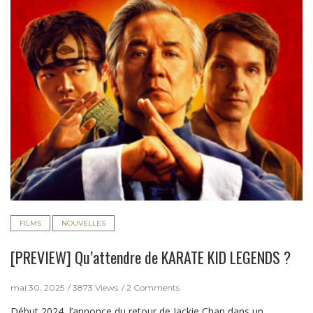
FILMS
NOUVELLES
[PREVIEW] Qu’attendre de KARATE KID LEGENDS ?
mai 30, 2025
3873 Views
2 Comments
Début 2024, l’annonce du retour de Jackie Chan dans un