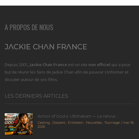
A PROPOS DE NOUS
Depuis 2001
, Jackie Chan France
est un site
non officiel
qui a pour
but de réunir les fans de Jackie Chan afin de pouvoir s’informer et
discuter autour de ses films.
LES DERNIERS ARTICLES
Armor of God 4: Ultimatum — Le retour...
Casting
,
Dossiers
,
Entretien
,
Nouvelles
,
Tournage
mai 18,
2026