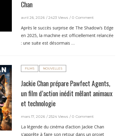
Chan
avril 26, 2026
2423 Views
0 Comment
Après le succès surprise de The Shadow’s Edge
en 2025, la machine est officiellement relancée
: une suite est désormais …
FILMS
NOUVELLES
Jackie Chan prépare Pawfect Agents,
un film d’action inédit mêlant animaux
et technologie
mars 17, 2026
2524 Views
0 Comment
La légende du cinéma d’action Jackie Chan
s’apprête à faire son retour dans un projet