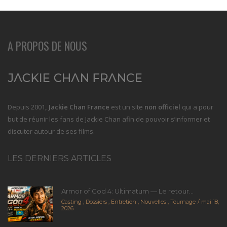
A PROPOS DE NOUS
Depuis 2001
, Jackie Chan France
est un site
non officiel
qui a pour
but de réunir les fans de Jackie Chan afin de pouvoir s’informer et
discuter autour de ses films.
LES DERNIERS ARTICLES
Armor of God 4: Ultimatum — Le retour...
Casting
,
Dossiers
,
Entretien
,
Nouvelles
,
Tournage
mai 18,
2026