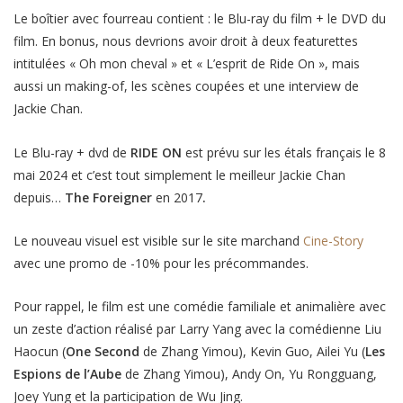
Le boîtier avec fourreau contient : le Blu-ray du film + le DVD du
film. En bonus, nous devrions avoir droit à deux featurettes
intitulées « Oh mon cheval » et « L’esprit de Ride On », mais
aussi un making-of, les scènes coupées et une interview de
Jackie Chan.
Le Blu-ray + dvd de
RIDE ON
est prévu sur les étals français le 8
mai 2024 et c’est tout simplement le meilleur Jackie Chan
depuis…
The Foreigner
en 2017
.
Le nouveau visuel est visible sur le site marchand
Cine-Story
avec une promo de -10% pour les précommandes.
Pour rappel, le film est une comédie familiale et animalière avec
un zeste d’action réalisé par Larry Yang avec la comédienne Liu
Haocun (
One Second
de Zhang Yimou), Kevin Guo, Ailei Yu (
Les
Espions de l’Aube
de Zhang Yimou), Andy On, Yu Rongguang,
Joey Yung et la participation de Wu Jing.