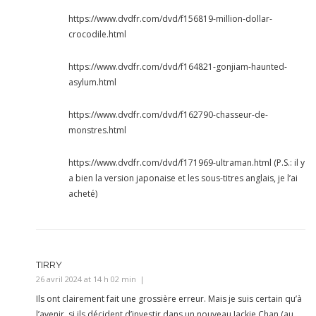
https://www.dvdfr.com/dvd/f156819-million-dollar-
crocodile.html
https://www.dvdfr.com/dvd/f164821-gonjiam-haunted-
asylum.html
https://www.dvdfr.com/dvd/f162790-chasseur-de-
monstres.html
https://www.dvdfr.com/dvd/f171969-ultraman.html
(P.S.: il y
a bien la version japonaise et les sous-titres anglais, je l’ai
acheté)
TIRRY
26 avril 2024 at 14 h 02 min
Ils ont clairement fait une grossière erreur. Mais je suis certain qu’à
l’avenir, si ils décident d’investir dans un nouveau Jackie Chan (au