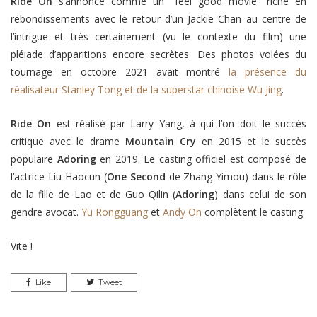
Ride On
s’annonce comme un “feel good movie” riche en
rebondissements avec le retour d’un Jackie Chan au centre de
l’intrigue et très certainement (vu le contexte du film) une
pléiade d’apparitions encore secrètes. Des photos volées du
tournage en octobre 2021 avait montré
la présence du
réalisateur Stanley Tong et de la superstar chinoise Wu Jing
.
Ride On
est réalisé par Larry Yang, à qui l’on doit le succès
critique avec le drame
Mountain Cry
en 2015 et le succès
populaire
Adoring
en 2019. Le casting officiel est composé de
l’actrice Liu Haocun (
One Second
de Zhang Yimou) dans le rôle
de la fille de Lao et de Guo Qilin (
Adoring
) dans celui de son
gendre avocat.
Yu Rongguang
et
Andy On
complètent le casting.
Vite !
Like
Tweet