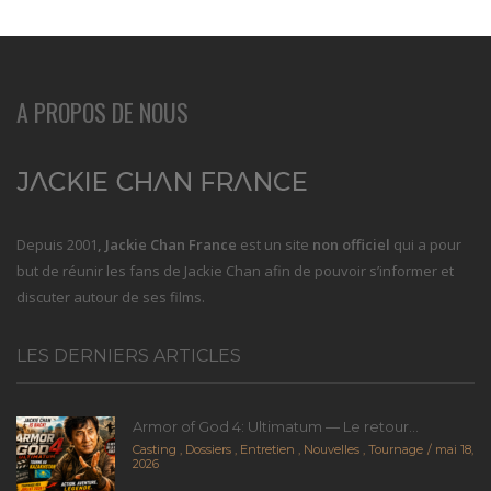
A PROPOS DE NOUS
Depuis 2001
, Jackie Chan France
est un site
non officiel
qui a pour
but de réunir les fans de Jackie Chan afin de pouvoir s’informer et
discuter autour de ses films.
LES DERNIERS ARTICLES
Armor of God 4: Ultimatum — Le retour...
Casting
,
Dossiers
,
Entretien
,
Nouvelles
,
Tournage
mai 18,
2026