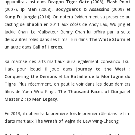
apparaitra ainsi dans
Dragon Tiger Gate
(2006),
Flash Point
(2007),
Ip Man
(2008),
Bodyguards & Assassins
(2009) et
Kung Fu Jungle
(2014). On notera évidemment sa presence au
casting de
Shaolin
en 2011 aux côtés de Andy Lau, Wu Jing et
Jackie Chan. Le réalisateur Benny Chan lui offrira par la suite
deux autres rôles dans ses films : l’un dans
The White Storm
et
un autre dans
Call of Heroes
.
Sa maitrise des arts-martiaux aura également convaincu Tsui
Hark pour lequel il joue dans
Journey to the West :
Conquering the Demons
et
La Bataille de la Montagne du
Tigre
. Plus récemment, on peut le voir dans les deux derniers
films de Yuen Woo-Ping :
The Thousand Faces of Dunjia
et
Master Z : Ip Man Legacy
.
En 2013, il obtiendra la première fois le premier rôle dans le film
d’arts martiaux
The Wrath of Vajra
de Law Wing-Cheong.