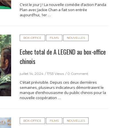
C’est le jour J ! La nouvelle comédie d’action Panda
Plan avec Jackie Chan a fait son entrée
aujourd’hui, 1er …
BOX-OFFICE
FILMS
NOUVELLES
Echec total de A LEGEND au box-office
chinois
juillet 14, 2024
1753 Views
0 Comment
C’était prévisible. Depuis ces deux dernières
semaines, plusieurs indicateurs démontraient le
manque d’enthousiasme du public chinois pour la
nouvelle coopération …
BOX-OFFICE
FILMS
NOUVELLES