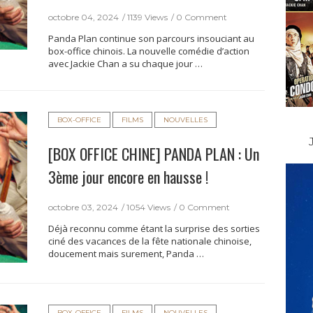
octobre 04, 2024
1139 Views
0 Comment
Panda Plan continue son parcours insouciant au
box-office chinois. La nouvelle comédie d’action
avec Jackie Chan a su chaque jour …
BOX-OFFICE
FILMS
NOUVELLES
[BOX OFFICE CHINE] PANDA PLAN : Un
3ème jour encore en hausse !
octobre 03, 2024
1054 Views
0 Comment
Déjà reconnu comme étant la surprise des sorties
ciné des vacances de la fête nationale chinoise,
doucement mais surement, Panda …
BOX-OFFICE
FILMS
NOUVELLES