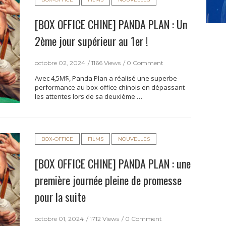
[BOX OFFICE CHINE] PANDA PLAN : Un
2ème jour supérieur au 1er !
octobre 02, 2024
1166 Views
0 Comment
Avec 4,5M$, Panda Plan a réalisé une superbe
performance au box-office chinois en dépassant
les attentes lors de sa deuxième …
BOX-OFFICE
FILMS
NOUVELLES
[BOX OFFICE CHINE] PANDA PLAN : une
première journée pleine de promesse
pour la suite
octobre 01, 2024
1712 Views
0 Comment