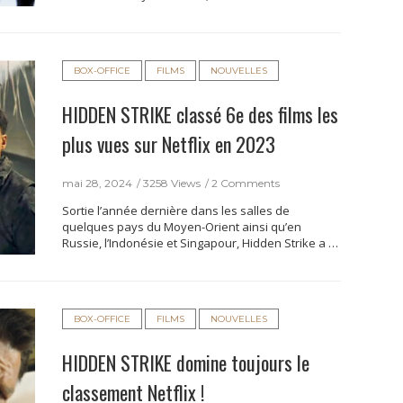
BOX-OFFICE
FILMS
NOUVELLES
HIDDEN STRIKE classé 6e des films les
plus vues sur Netflix en 2023
mai 28, 2024
3258 Views
2 Comments
Sortie l’année dernière dans les salles de
quelques pays du Moyen-Orient ainsi qu’en
Russie, l’Indonésie et Singapour, Hidden Strike a …
BOX-OFFICE
FILMS
NOUVELLES
HIDDEN STRIKE domine toujours le
classement Netflix !