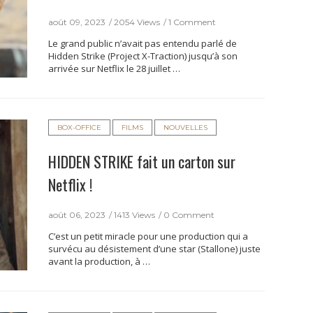
août 09, 2023
2054 Views
1 Comment
Le grand public n’avait pas entendu parlé de
Hidden Strike (Project X-Traction) jusqu’à son
arrivée sur Netflix le 28 juillet …
BOX-OFFICE
FILMS
NOUVELLES
HIDDEN STRIKE fait un carton sur
Netflix !
août 06, 2023
1413 Views
0 Comment
C’est un petit miracle pour une production qui a
survécu au désistement d’une star (Stallone) juste
avant la production, à …