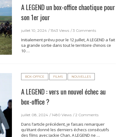
A LEGEND un box-office chaotique pour
son 1er jour
juillet 10, 2024
1543 Views
3 Comments
Initialement prévu pour le 12 juillet, A LEGEND a fait
sa grande sortie dans tout le territoire chinois ce
10 …
BOX-OFFICE
FILMS
NOUVELLES
A LEGEND : vers un nouvel échec au
box-office ?
juillet 08, 2024
1480 Views
2 Comments
Dans l’article précédent, je faisais remarquer
qu’étant donné les derniers échecs consécutifs
des films avec Jackie Chan, A LEGEND ne …